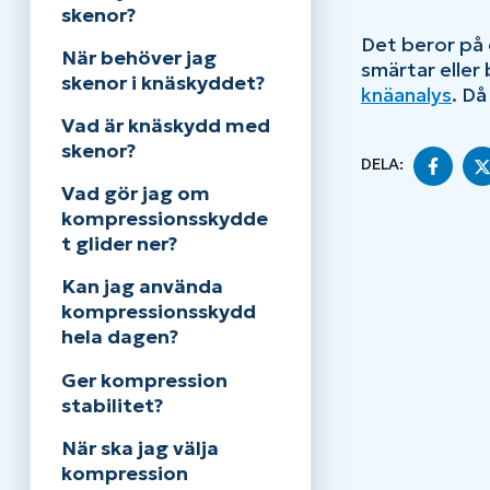
skenor?
Det beror på 
När behöver jag
smärtar eller
skenor i knäskyddet?
knäanalys
. Då
Vad är knäskydd med
skenor?
DELA
DELA:
PÅ
Vad gör jag om
FAC
kompressionsskydde
t glider ner?
Kan jag använda
kompressionsskydd
hela dagen?
Ger kompression
stabilitet?
När ska jag välja
kompression