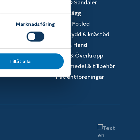
Skor & Sandaler
Skoinlägg
Fot & Fotled
Marknadsföring
Knäskydd & knästöd
Arm & Hand
Höft & Överkropp
Tillåt alla
Hjälpmedel & tillbehör
Patientföreningar