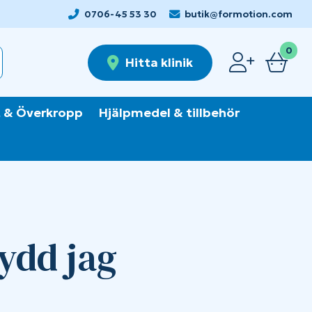
0706-45 53 30
butik@formotion.com
0
Hitta klinik
 & Överkropp
Hjälpmedel & tillbehör
kydd jag