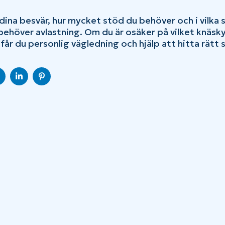
dina besvär, hur mycket stöd du behöver och i vilka s
 behöver avlastning. Om du är osäker på vilket knäs
 får du personlig vägledning och hjälp att hitta rätt
DELA
DELA
DELA
PÅ
PÅ
PÅ
EBOOK
TWITTER
LINKEDIN
PINTEREST