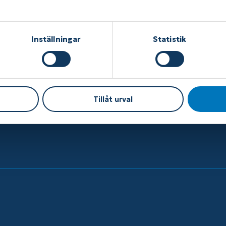
edtekniska
vice för
Kontakt
Köpvillkor
Inställningar
Statistik
Sekretess- och
cookiepolicy
Tillåt urval