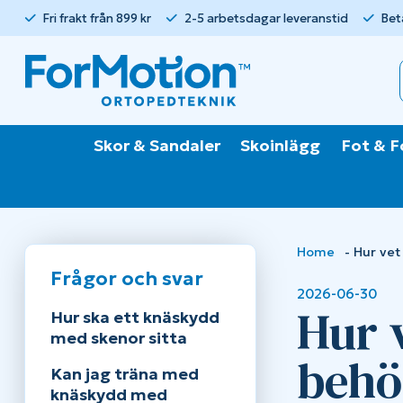
Fri frakt från 899 kr
2-5 arbetsdagar leveranstid
Bet
Skor & Sandaler
Skoinlägg
Fot & F
Home
-
Hur vet
Frågor och svar
2026-06-30
Hur 
Hur ska ett knäskydd
med skenor sitta
behö
Kan jag träna med
knäskydd med