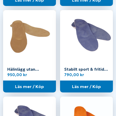
790,00 kr
Hälinlägg utan
Stabilt sport & fritid
framfotsstöd
med framfotsstöd
950,00
kr
790,00
kr
Läs mer / Köp
Läs mer / Köp