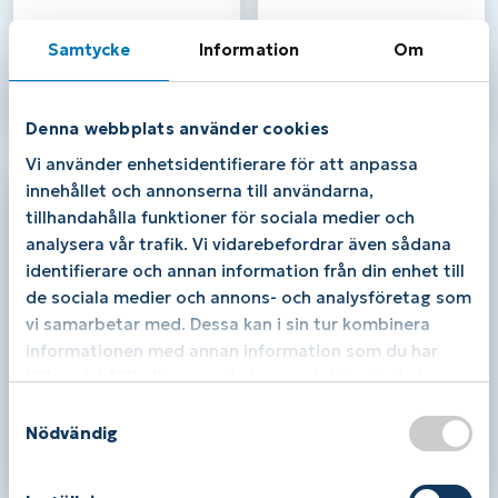
Tunt sportinlägg med
Lateral kil (2st)
Samtycke
Information
Om
framfotsstöd
550,00
kr
250,00
kr
Läs mer / Köp
Läs mer / Köp
Denna webbplats använder cookies
Vi använder enhetsidentifierare för att anpassa
innehållet och annonserna till användarna,
tillhandahålla funktioner för sociala medier och
analysera vår trafik. Vi vidarebefordrar även sådana
identifierare och annan information från din enhet till
de sociala medier och annons- och analysföretag som
vi samarbetar med. Dessa kan i sin tur kombinera
informationen med annan information som du har
tillhandahållit eller som de har samlat in när du har
använt deras tjänster.
S
Medial kil (2st)
Maxisoft
Nödvändig
a
250,00
kr
690,00
kr
m
Läs mer / Köp
Läs mer / Köp
t