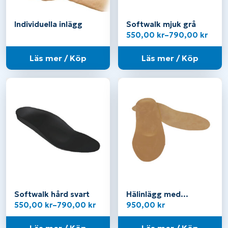
Individuella inlägg
Softwalk mjuk grå
Prisintervall:
550,00
kr
–
790,00
kr
550,00 kr
till
Läs mer / Köp
Läs mer / Köp
790,00 kr
Softwalk hård svart
Hälinlägg med
framfotsstöd
Prisintervall:
550,00
kr
–
790,00
kr
950,00
kr
550,00 kr
till
Läs mer / Köp
Läs mer / Köp