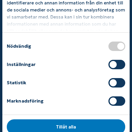
identifierare och annan information från din enhet till
Kontakt
Skor & Sandaler
de sociala medier och annons- och analysföretag som
Köpvillkor
Skoinlägg
vi samarbetar med. Dessa kan i sin tur kombinera
Sekretess- och
Fot & Fotled
informationen med annan information som du har
cookiepolicy
tillhandahållit eller som de har samlat in när du har
Knäskydd & knästöd
använt deras tjänster.
S
Arm & Hand
Nödvändig
a
Höft & Överkropp
m
t
Hjälpmedel & tillbehör
Inställningar
y
Patientföreningar
c
k
Statistik
e
s
Marknadsföring
v
a
l
ForMotion Ortopedteknik erbjuder ett stort
Tillåt alla
sortiment av unikt framtagna produkter för dig