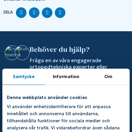
DELA
DELA
DELA
DELA
DELA:
PÅ
PÅ
PÅ
PÅ
FACEBOOK
TWITTER
LINKEDIN
PINTEREST
Behöver du hjälp?
Fråga en av våra engagerade
ortopedtekniska experter eller
kontakta vår kundservice för
Samtycke
Information
Om
personlig rådgivning.
0706-45 53 30
Denna webbplats använder cookies
butik@formotion.com
Vi använder enhetsidentifierare för att anpassa
innehållet och annonserna till användarna,
tillhandahålla funktioner för sociala medier och
Hjälp & Support
Sortiment
analysera vår trafik. Vi vidarebefordrar även sådana