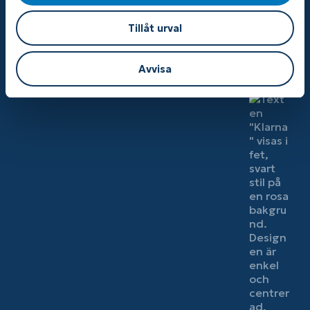
som är i behov av ortopediska skor, ortoser,
skoinlägg hand- eller fotledsstöd med mera.
Tillåt urval
Läs mer om oss
Avvisa