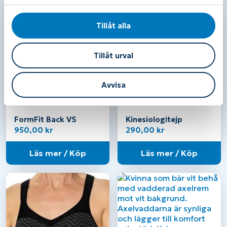
l
Tillåt alla
Tillåt urval
Avvisa
FormFit Back VS
Kinesiologitejp
950,00
kr
290,00
kr
Läs mer / Köp
Läs mer / Köp