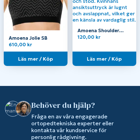
Amoena Shoulder
pads
120,00
kr
Amoena Jolie SB
610,00
kr
Läs mer / Köp
Läs mer / Köp
Behöver du hjälp?
Fråga en av våra engagerade
ortopedtekniska experter eller
kontakta vår kundservice för
personlig rådgivning.