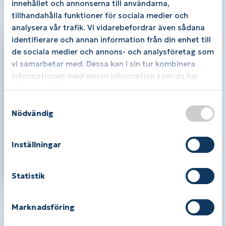
innehållet och annonserna till användarna,
Du kanske också gillar …
tillhandahålla funktioner för sociala medier och
analysera vår trafik. Vi vidarebefordrar även sådana
identifierare och annan information från din enhet till
de sociala medier och annons- och analysföretag som
vi samarbetar med. Dessa kan i sin tur kombinera
informationen med annan information som du har
tillhandahållit eller som de har samlat in när du har
använt deras tjänster.
S
Nödvändig
a
m
t
Inställningar
Amoena BH-förlängare
y
55,00
kr
c
k
Statistik
Läs mer / Köp
e
s
Relaterade produkter
Marknadsföring
v
a