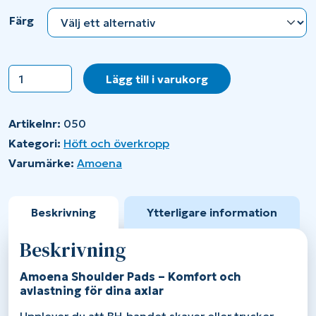
Färg
Amoena
Lägg till i varukorg
Shoulder
pads
mängd
Artikelnr:
050
Kategori:
Höft och överkropp
Varumärke:
Amoena
Beskrivning
Ytterligare information
Beskrivning
Amoena Shoulder Pads – Komfort och
avlastning för dina axlar
Upplever du att BH-bandet skaver eller trycker