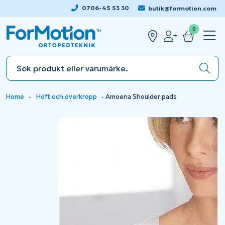
0706-45 53 30
butik@formotion.com
0
Home
-
Höft och överkropp
-
Amoena Shoulder pads