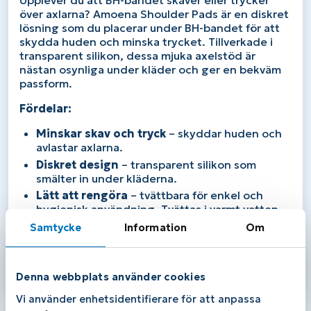
över axlarna? Amoena Shoulder Pads är en diskret
lösning som du placerar under BH-bandet för att
skydda huden och minska trycket. Tillverkade i
transparent silikon, dessa mjuka axelstöd är
nästan osynliga under kläder och ger en bekväm
passform.
Fördelar:
Minskar skav och tryck
– skyddar huden och
avlastar axlarna.
Diskret design
– transparent silikon som
smälter in under kläderna.
Lätt att rengöra
– tvättbara för enkel och
hygienisk användning. Tvättas i varmt vatten
med tvål och lufttorkas.
Samtycke
Information
Om
Amoena Shoulder Pads ger dig en mer behaglig
BH-upplevelse och är idealiska om du vill slippa
skav och tryck från BH-bandet.
Denna webbplats använder cookies
Vi använder enhetsidentifierare för att anpassa