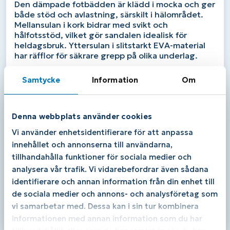
Den
dämpade
fotbädden
är
klädd
i
mocka
och
ger
både
stöd
och
avlastning,
särskilt
i
hälområdet.
Mellansulan
i
kork
bidrar
med
svikt
och
hålfotsstöd,
vilket
gör
sandalen
idealisk
för
heldagsbruk.
Yttersulan
i
slitstarkt
EVA-
material
har
räfflor
för
säkrare
grepp
på
olika
underlag.
Fördelar:
Samtycke
Information
Om
Extra
stötdämpning
i
häl
och
hålfot
Individuellt
justerbara
remmar
Denna webbplats använder cookies
Halksäker
och
slitstark
yttersula
Vi använder enhetsidentifierare för att anpassa
innehållet och annonserna till användarna,
Produktspecifikationer:
tillhandahålla funktioner för sociala medier och
Yttermaterial: Syntet-ovandel
analysera vår trafik. Vi vidarebefordrar även sådana
Yttersula: Eva-sula
identifierare och annan information från din enhet till
Uttagbar innersula: Nej
de sociala medier och annons- och analysföretag som
Passform: Normal vidd
vi samarbetar med. Dessa kan i sin tur kombinera
Storlekar: Unisex
informationen med annan information som du har