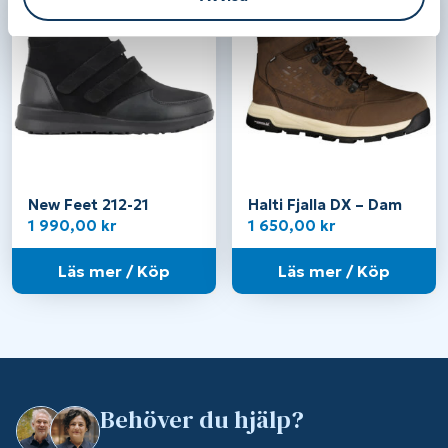
New Feet 212-21
Halti Fjalla DX – Dam
1 990,00
kr
1 650,00
kr
Läs mer / Köp
Läs mer / Köp
Behöver du hjälp?