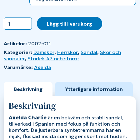
Axelda
Lägg till i varukorg
Charlie
mängd
Artikelnr:
2002-011
Kategorier:
Damskor
,
Herrskor
,
Sandal
,
Skor och
sandaler
,
Storlek 47 och större
Varumärke:
Axelda
Beskrivning
Ytterligare information
Beskrivning
Axelda
Charlie
är
en
bekväm
och
stabil
sandal
,
tillverkad
i
Spanien
med
fokus
på
funktion
och
komfort.
De
justerbara
syntetremmarna
har
en
mjuk,
flossad
insida
som
ligger
skönt
mot
huden.