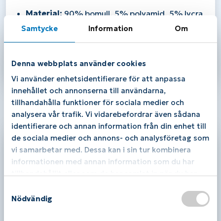
Material:
90% bomull, 5% polyamid, 5% lycra
för en mjuk, slitstark och elastisk passform.
Samtycke
Information
Om
Ge dina fötter optimal komfort och minska skav
med
Bola TenToes Bomull Lös Resår
. Lägg till i
varukorgen och upplev skillnaden i komfort och
Denna webbplats använder cookies
stöd under hela dagen.
Vi använder enhetsidentifierare för att anpassa
innehållet och annonserna till användarna,
tillhandahålla funktioner för sociala medier och
Du kanske också gillar …
analysera vår trafik. Vi vidarebefordrar även sådana
identifierare och annan information från din enhet till
de sociala medier och annons- och analysföretag som
vi samarbetar med. Dessa kan i sin tur kombinera
informationen med annan information som du har
tillhandahållit eller som de har samlat in när du har
använt deras tjänster.
S
Nödvändig
a
m