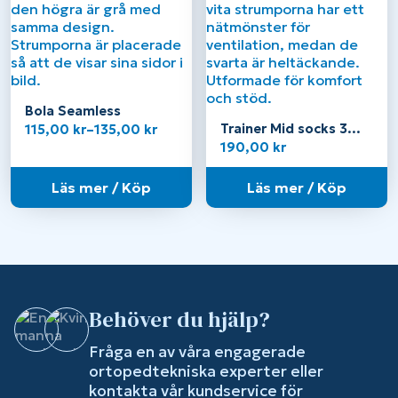
Bola Seamless
Trainer Mid socks 3
Prisintervall:
115,00
kr
–
135,00
kr
pack
115,00 kr
190,00
kr
till
135,00 kr
Läs mer / Köp
Läs mer / Köp
Behöver du hjälp?
Fråga en av våra engagerade
ortopedtekniska experter eller
kontakta vår kundservice för