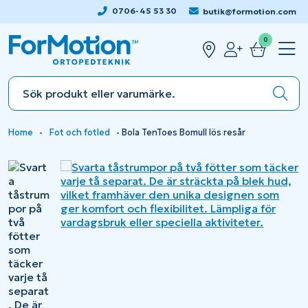
0706-45 53 30
butik@formotion.com
0
Home
-
Fot och fotled
-
Bola TenToes Bomull lös resår