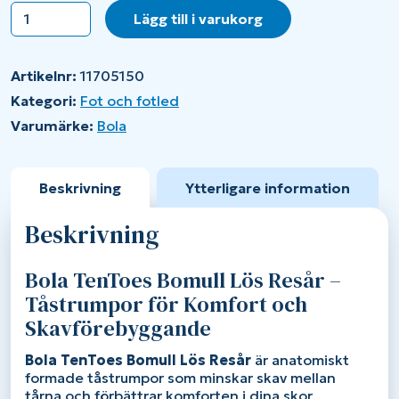
Bola
Lägg till i varukorg
TenToes
Bomull
lös
Artikelnr:
11705150
resår
mängd
Kategori:
Fot och fotled
Varumärke:
Bola
Beskrivning
Ytterligare information
Beskrivning
Bola TenToes Bomull Lös Resår –
Tåstrumpor för Komfort och
Skavförebyggande
Bola TenToes Bomull Lös Resår
är anatomiskt
formade tåstrumpor som minskar skav mellan
tårna och förbättrar komforten i dina skor.