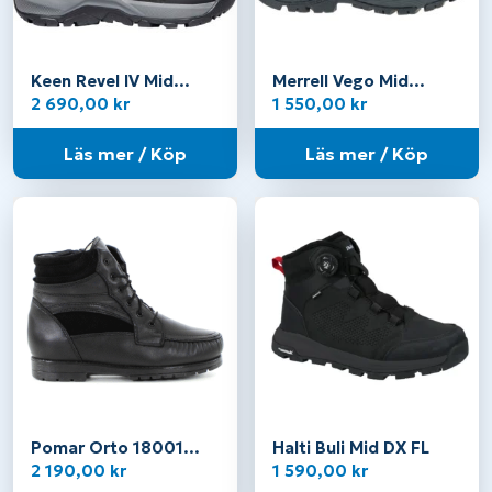
Keen Revel IV Mid
Merrell Vego Mid
Polar – Herr
Leather Waterproof –
2 690,00
kr
1 550,00
kr
Herr
Läs mer / Köp
Läs mer / Köp
Pomar Orto 18001
Halti Buli Mid DX FL
svart
2 190,00
kr
1 590,00
kr