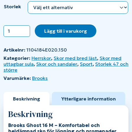
Storlek
Brooks
Lägg till i varukorg
Ghost
16
M
Artikelnr:
1104184E020.150
mängd
Kategorier:
Herrskor
,
Skor med bred läst
,
Skor med
uttagbar sula
,
Skor och sandaler
,
Sport
,
Storlek 47 och
större
Varumärke:
Brooks
Beskrivning
Ytterligare information
Beskrivning
Brooks Ghost 16 M – Komfortabel och
heldämpad sko för löpning och promenader