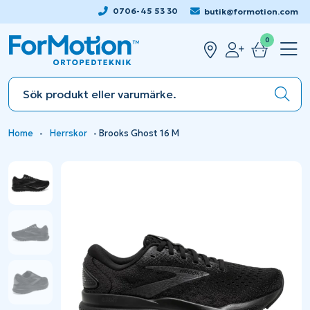
0706-45 53 30
butik@formotion.com
0
Home
-
Herrskor
-
Brooks Ghost 16 M