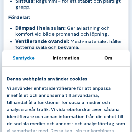
Slitsula:
Rågummi – för ett stabilt och pålitligt
grepp.
Fördelar:
Dämpad i hela sulan:
Ger avlastning och
komfort vid både promenad och löpning.
Ventilerande ovandel:
Mesh-materialet håller
fötterna svala och bekväma.
Stabil och vridstyv sula:
Ger trygghet och
Samtycke
Information
Om
stöd under aktivitet.
Bred passform:
Passar bra för dig som söker
en rymlig sko med bekväm passform.
Denna webbplats använder cookies
Vridstyv konstruktion:
Ger stabilitet och
Vi använder enhetsidentifierare för att anpassa
minskar belastningen på foten och kroppen
innehållet och annonserna till användarna,
som helhet.
tillhandahålla funktioner för sociala medier och
Passform och specifikationer:
analysera vår trafik. Vi vidarebefordrar även sådana
identifierare och annan information från din enhet till
Passform:
Bred.
de sociala medier och annons- och analysföretag som
Drop:
12 mm.
vi samarbetar med. Dessa kan i sin tur kombinera
Stack Height:
36 mm i häl och 24 mm i framfot.