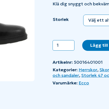
Klä dig snyggt och bekvä
Storlek
Ecco
Lägg till
Helsinki
2
mängd
Artikelnr:
50016401001
Kategorier:
Herrskor
,
Skor
och sandaler
,
Storlek 47 o
Varumärke:
Ecco