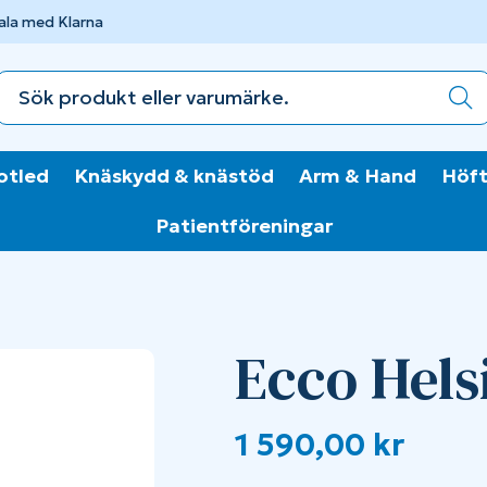
ala med Klarna
otled
Knäskydd & knästöd
Arm & Hand
Höft
Patientföreningar
Ecco Hels
1 590,00
kr