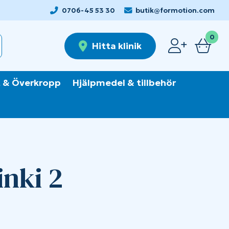
0706-45 53 30
butik@formotion.com
0
Hitta klinik
 & Överkropp
Hjälpmedel & tillbehör
inki 2