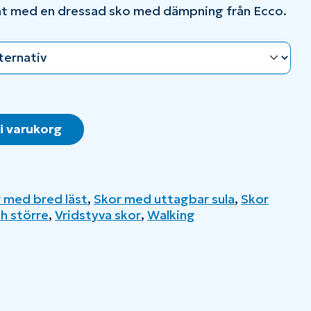
mt med en dressad sko med dämpning från Ecco.
 i varukorg
 med bred läst
,
Skor med uttagbar sula
,
Skor
ch större
,
Vridstyva skor
,
Walking