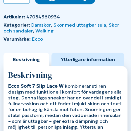
Soft
7
Slip
Artikelnr:
47084360934
Lace
W
Kategorier:
Damskor
,
Skor med uttagbar sula
,
Skor
mängd
och sandaler
,
Walking
Varumärke:
Ecco
Beskrivning
Ytterligare information
Beskrivning
Ecco Soft 7 Slip Lace W
kombinerar stilren
design med funktionell komfort för vardagens alla
steg. Denna låga sneaker har en ovandel i smidigt
fullnarvsskinn och ett foder i mjukt skinn och textil
för en behaglig känsla mot foten. Snörningen ger
stabil passform, medan den vadderade innersulan
– som är uttagbar – ger extra dämpning och
möjlighet till personliga inlägg. Yttersulan i