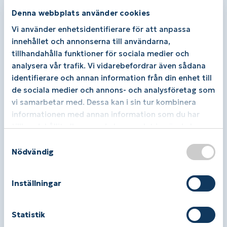
Denna webbplats använder cookies
Vi använder enhetsidentifierare för att anpassa
innehållet och annonserna till användarna,
tillhandahålla funktioner för sociala medier och
analysera vår trafik. Vi vidarebefordrar även sådana
identifierare och annan information från din enhet till
de sociala medier och annons- och analysföretag som
vi samarbetar med. Dessa kan i sin tur kombinera
informationen med annan information som du har
tillhandahållit eller som de har samlat in när du har
använt deras tjänster.
S
Nödvändig
a
m
t
Inställningar
y
c
k
Statistik
e