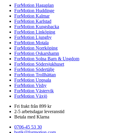
ForMotion Hagaplan
ForMotion Huddinge
ForMotion Kalmar
ForMotion Karlstad
ForMotion Kungsbacka
ForMotion Linköping
ForMotion Ljungby
ForMotion Motala
ForMotion Norrköping
ForMotion Oskarshamn
ForMotion Solna Barn & Ungdom
ForMotion Södersjukhuset
ForMotion Södertälje
ForMotion Trollhättan
ForMotion Uppsala
ForMotion Visby
ForMotion Västervik
ForMotion Växjö
Fri frakt från 899 kr
2-5 arbetsdagar leveranstid
Betala med Klarna
0706-45 53 30
butik@formotion.com