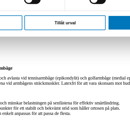
mbåge (medial epikondylit). Universalstorlek passar alla, reglerbar. Ins
Tillåt urval
armbåge
a och avlasta vid tennisarmbåge (epikondylit) och golfarmbåge (medial ep
stena vid armbågens sträckmuskler. Latexfri för att vara skonsam mot hu
h minskar belastningen på senfästena för effektiv smärtlindring.
nkter för ett stabilt och bekvämt stöd som håller ortosen på plats.
nkelt anpassas för att passa de flesta.