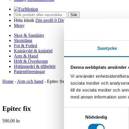
Sök
Hitta klinik
Din profil
0
Din varukorg
Meny
Skor & Sandaler
Skoinlägg
Fot & Fotled
Samtycke
Knäskydd & knästöd
Arm & Hand
Höft & Överkropp
Hjälpmedel & tillbehör
Denna webbplats använder 
Patientföreningar
Vi använder enhetsidentifierar
Home
-
Arm och hand
-
Epitec fix
sociala medier och analysera 
till de sociala medier och a
med annan information som du 
Epitec fix
Samtyckesval
Nödvändig
590,00
kr