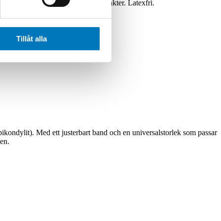
idan är vadderad och har silikonpunkter. Latexfri.
Tillåt alla
ikondylit). Med ett justerbart band och en universalstorlek som passar
den.