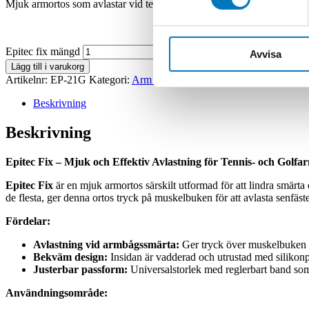
Mjuk armortos som avlastar vid tennisarmbåge (epikondylit) och golfar
Epitec fix mängd
Avvisa
Lägg till i varukorg
Artikelnr:
EP-21G
Kategori:
Arm och hand
Varumärke:
Össur
Beskrivning
Beskrivning
Epitec Fix – Mjuk och Effektiv Avlastning för Tennis- och Golf
Epitec Fix
är en mjuk armortos särskilt utformad för att lindra smärt
de flesta, ger denna ortos tryck på muskelbuken för att avlasta senfä
Fördelar:
Avlastning vid armbågssmärta:
Ger tryck över muskelbuken oc
Bekväm design:
Insidan är vadderad och utrustad med silikonpu
Justerbar passform:
Universalstorlek med reglerbart band som e
Användningsområde: