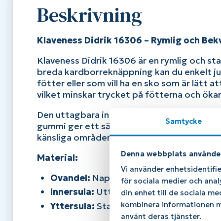
Beskrivning
Klaveness Didrik 16306 – Rymlig och B
Klaveness Didrik 16306 är en rymlig och 
breda kardborreknäppning kan du enkelt ju
fötter eller som vill ha en sko som är lätt 
vilket minskar trycket på fötterna och öka
Den uttagbara innersulan ger dig möjlighet
Samtycke
gummi ger ett säkert grepp på olika underlag
känsliga områden.
Denna webbplats använde
Material:
Vi använder enhetsidentifie
Ovandel:
Nappa och nubuckskinn för ext
för sociala medier och anal
Innersula:
Uttagbar för att möjliggöra 
din enhet till de sociala m
kombinera informationen me
Yttersula:
Stabil gummisula som ger br
använt deras tjänster.