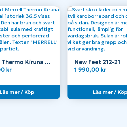
l Thermo Kiruna 2
New Feet 212-21
aterproof – Dam
00
kr
1 990,00
kr
Läs mer / Köp
Läs mer / Kö