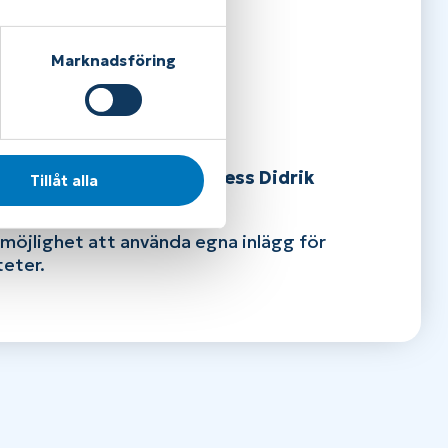
me och komfort
Marknadsföring
bilitet är viktigt.
Klaveness Didrik
Tillåt alla
ering och stöd.
öjlighet att använda egna inlägg för
teter.