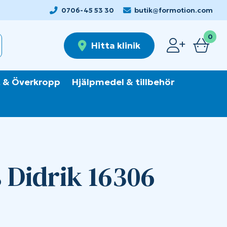
0706-45 53 30
butik@formotion.com
0
Hitta klinik
 & Överkropp
Hjälpmedel & tillbehör
 Didrik 16306