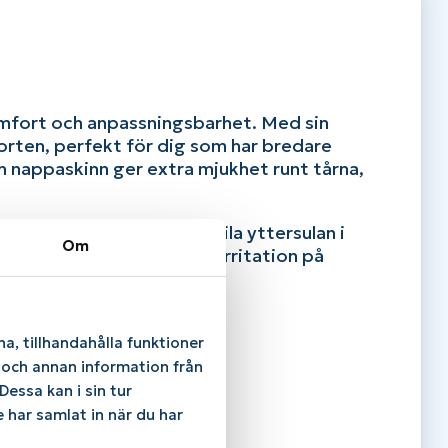
mfort och anpassningsbarhet. Med sin
rten, perfekt för dig som har bredare
och nappaskinn ger extra mjukhet runt tårna,
passning, medan den stabila yttersulan i
Om
t minska tryckpunkter och irritation på
a, tillhandahålla funktioner
e och annan information från
essa kan i sin tur
 har samlat in när du har