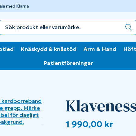
ala med Klarna
otled
Knäskydd & knästöd
Arm & Hand
Höft
Patientföreningar
Klaveness
1 990,00
kr