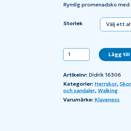
Rymlig promenadsko med 
Storlek
Klaveness
Lägg till
Didrik
16306
mängd
Artikelnr:
Didrik 16306
Kategorier:
Herrskor
,
Skor
och sandaler
,
Walking
Varumärke:
Klaveness