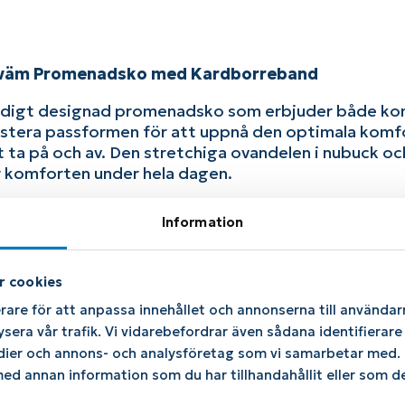
ekväm Promenadsko med Kardborreband
stadigt designad promenadsko som erbjuder både ko
stera passformen för att uppnå den optimala komfo
att ta på och av. Den stretchiga ovandelen i nubuck 
r komforten under hela dagen.
 att använda egna inlägg för ytterligare stöd och an
Information
. Tåboxen är nästintill sömlös, vilket bidrar till at
r cookies
rare för att anpassa innehållet och annonserna till användarn
ra mjukhet och flexibilitet
ysera vår trafik. Vi vidarebefordrar även sådana identifierar
användning av egna inlägg
edier och annons- och analysföretag som vi samarbetar med. D
d annan information som du har tillhandahållit eller som de
a grepp och stöd