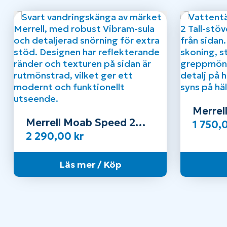
Merrel
Merrell Moab Speed 2
Tall W
1 750,
Thermo Mid WP – Herr
2 290,00
kr
Läs mer / Köp