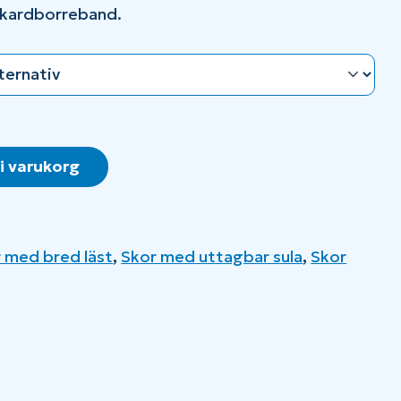
kardborreband.
 i varukorg
 med bred läst
,
Skor med uttagbar sula
,
Skor