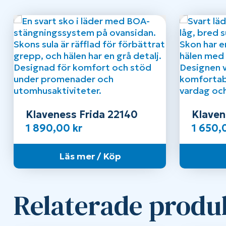
Klaveness Frida 22140
Klaven
Black
1 890,00
kr
1 650
Läs mer / Köp
Relaterade produ