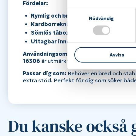
Fördelar:
S
Rymlig och bred passform:
Idealisk fö
Nödvändig
a
Kardborreknäppning:
Enkel att justera
m
Sömlös tåbox:
Minskar tryckpunkter oc
t
y
Uttagbar innersula:
Möjliggör anpassn
c
Användningsområde:
Perfekt för dagliga 
Avvisa
k
16306
är utmärkt för dig som vill ha en r
e
s
Passar dig som:
Behöver en bred och stab
v
extra stöd. Perfekt för dig som söker både 
a
l
Du kanske också g