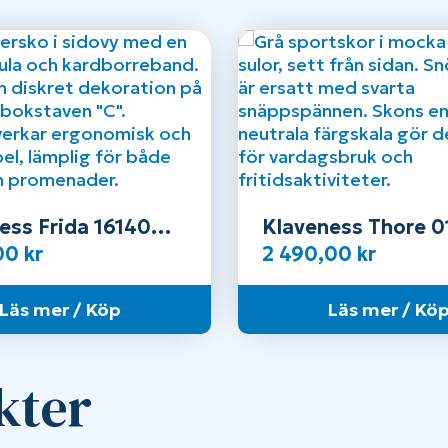
ess Frida 16140
Klaveness Thore 0
,00
kr
2 490,00
kr
Läs mer / Köp
Läs mer / Kö
kter