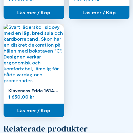
Läs mer / Köp
Läs mer / Köp
Klaveness Frida 16140
Black
1 650,00
kr
Läs mer / Köp
Relaterade produkter