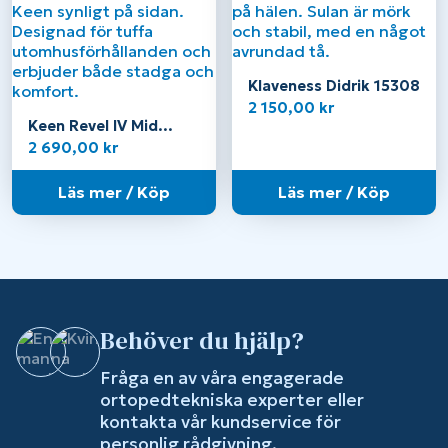
Klaveness Didrik 15308
2 150,00
kr
Keen Revel IV Mid
polar – Dam
2 690,00
kr
Läs mer / Köp
Läs mer / Köp
Behöver du hjälp?
Fråga en av våra engagerade
ortopedtekniska experter eller
kontakta vår kundservice för
personlig rådgivning.