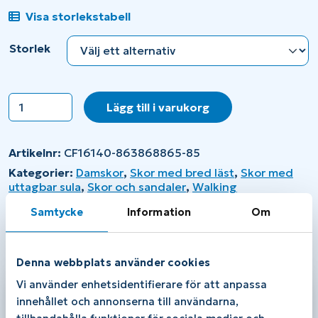
Visa storlekstabell
Storlek
Klaveness
Lägg till i varukorg
Frida
16140
Blue
Artikelnr:
CF16140-863868865-85
mängd
Kategorier:
Damskor
,
Skor med bred läst
,
Skor med
uttagbar sula
,
Skor och sandaler
,
Walking
Varumärke:
Klaveness
Samtycke
Information
Om
Beskrivning
Ytterligare information
Denna webbplats använder cookies
Vi använder enhetsidentifierare för att anpassa
Beskrivning
innehållet och annonserna till användarna,