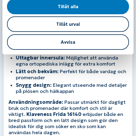
Tillåt alla
Innerfoder:
Skinn och textil för extra komfort
Innersula:
Uttagbar med lätt svikt
Yttersula:
Gummi för bra grepp och hållbarhet
Tillåt urval
Fördelar:
Avvisa
Bred passform:
Idealisk för bredare fötter och
för dig med hallux valgus
Uttagbar innersula:
Möjlighet att använda
egna ortopediska inlägg för extra komfort
Lätt och bekväm:
Perfekt för både vardag och
promenader
Snygg design:
Elegant utseende med detaljer
på plösen och hälkappan
Användningsområde:
Passar utmärkt för dagligt
bruk och promenader där komfort och stil är
viktigt.
Klaveness Frida 16140
erbjuder både en
bred passform och en lätt design som gör den
idealisk för dig som söker en sko som kan
användas hela dagen.