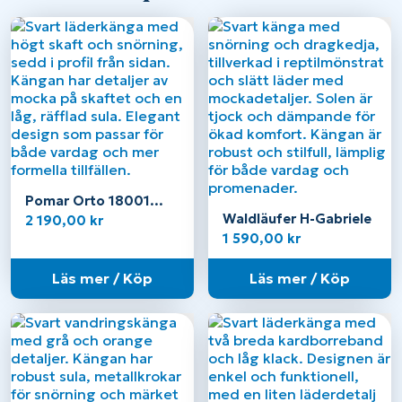
Pomar Orto 18001
svart
Waldläufer H-Gabriele
2 190,00
kr
1 590,00
kr
Läs mer / Köp
Läs mer / Köp