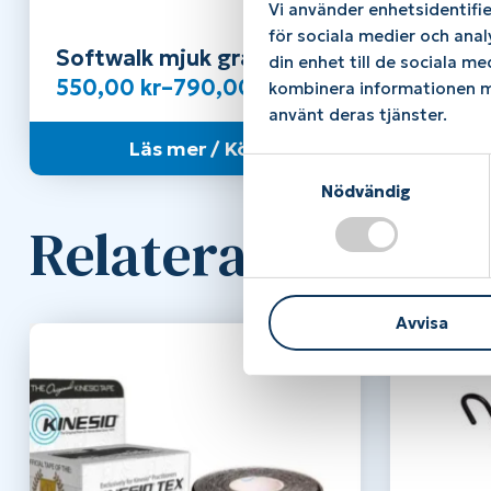
Vi använder enhetsidentifie
för sociala medier och anal
Softwalk mjuk grå
Stabilt
din enhet till de sociala m
med f
Prisintervall:
550,00
kr
–
790,00
kr
790,0
kombinera informationen me
550,00 kr
använt deras tjänster.
till
Läs mer / Köp
S
790,00 kr
Nödvändig
a
m
Relaterade produ
t
y
c
Avvisa
k
e
s
v
a
l