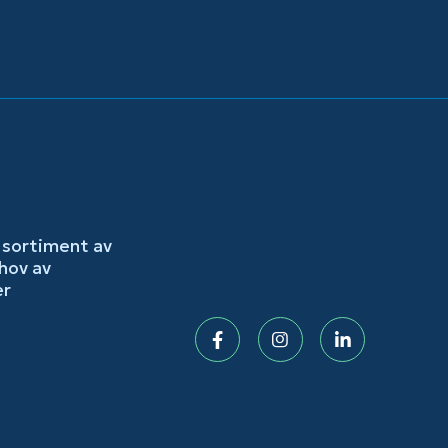
 sortiment av
hov av
er
Facebook
Instagram
LinkedIn