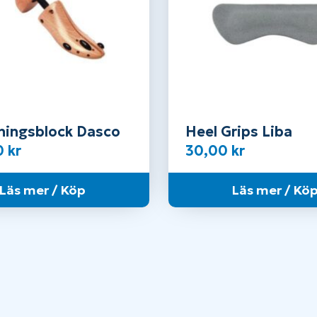
ningsblock Dasco
Heel Grips Liba
0
kr
30,00
kr
Läs mer / Köp
Läs mer / Kö