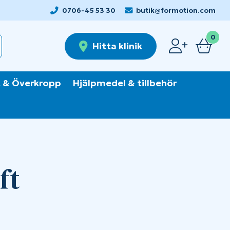
0706-45 53 30
butik@formotion.com
0
Hitta klinik
 & Överkropp
Hjälpmedel & tillbehör
ft