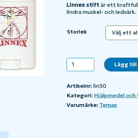
Linnex stift
är ett kraftful
lindra muskel- och ledvärk.
Storlek
Linnex
Lägg till
stift
mängd
Artikelnr:
lin50
Kategori:
Hjälpmedel och t
Varumärke:
Temax