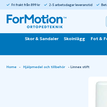
Fri frakt från 899 kr
2-5 arbetsdagar leveranstid
Bet
Skor & Sandaler
Skoinlägg
Fot & F
Home
-
Hjälpmedel och tillbehör
-
Linnex stift