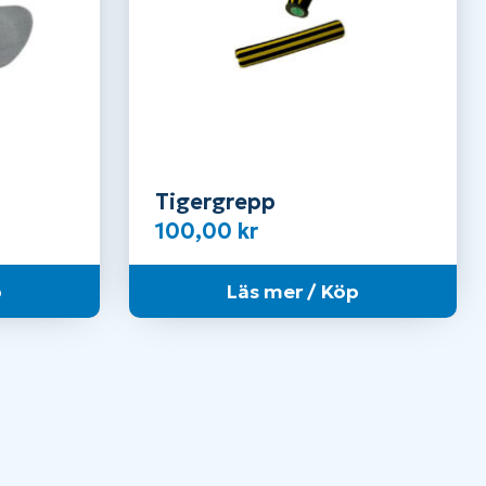
Tigergrepp
100,00
kr
p
Läs mer / Köp