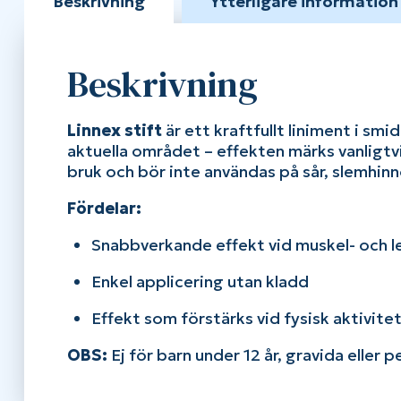
Beskrivning
Ytterligare information
Beskrivning
Linnex stift
är ett kraftfullt liniment i smi
aktuella området – effekten märks vanligtvi
bruk och bör inte användas på sår, slemhinn
Fördelar:
Snabbverkande effekt vid muskel- och 
Enkel applicering utan kladd
Effekt som förstärks vid fysisk aktivitet
OBS:
Ej för barn under 12 år, gravida eller