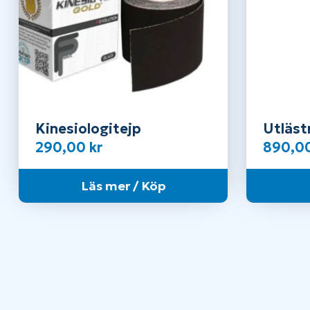
Kinesiologitejp
Utläst
290,00
kr
890,0
Läs mer / Köp