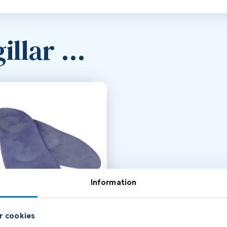
illar …
Information
r cookies