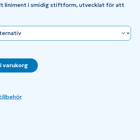
lt liniment i smidig stiftform, utvecklat för att
 i varukorg
illbehör