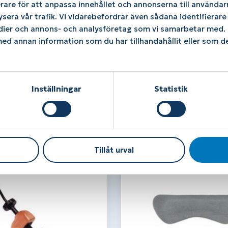
rare för att anpassa innehållet och annonserna till användarn
ysera vår trafik. Vi vidarebefordrar även sådana identifierar
 sport & fritid
edier och annons- och analysföretag som vi samarbetar med. D
ramfotsstöd
0
kr
d annan information som du har tillhandahållit eller som de
Läs mer / Köp
Inställningar
Statistik
kter
Tillåt urval