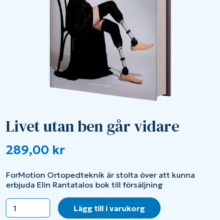
Livet utan ben går vidare
289,00
kr
ForMotion Ortopedteknik är stolta över att kunna
erbjuda Elin Rantatalos bok till försäljning
Livet
Lägg till i varukorg
utan