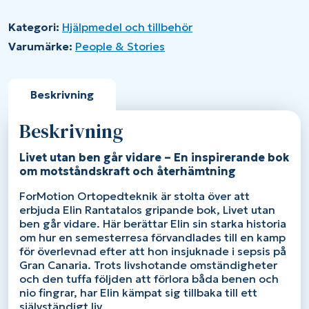
ben
går
Kategori:
Hjälpmedel och tillbehör
vidare
mängd
Varumärke:
People & Stories
Beskrivning
Beskrivning
Livet utan ben går vidare – En inspirerande bok
om motståndskraft och återhämtning
ForMotion Ortopedteknik är stolta över att
erbjuda Elin Rantatalos gripande bok,
Livet utan
ben går vidare
. Här berättar Elin sin starka historia
om hur en semesterresa förvandlades till en kamp
för överlevnad efter att hon insjuknade i sepsis på
Gran Canaria. Trots livshotande omständigheter
och den tuffa följden att förlora båda benen och
nio fingrar, har Elin kämpat sig tillbaka till ett
självständigt liv.