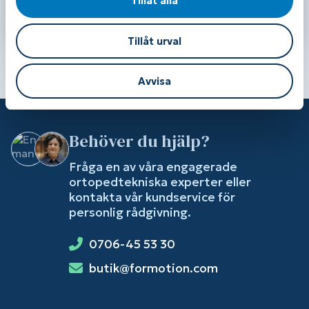
Tillåt alla
Intensive 125ml
Benjamin
220,00
kr
650,00
kr
Läs mer / Köp
Läs mer / Köp
Tillåt urval
Avvisa
Behöver du hjälp?
Fråga en av våra engagerade
ortopedtekniska experter eller
kontakta vår kundservice för
personlig rådgivning.
0706-45 53 30
butik@formotion.com