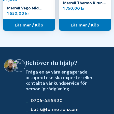
Merrell Thermo Kiruna
2 Tall Waterproof –
Merrell Vego Mid
1 750,00
kr
Dam
Leather Waterproof –
1 550,00
kr
Herr
Läs mer / Köp
Läs mer / Köp
Behöver du hjälp?
Fråga en av våra engagerade
ortopedtekniska experter eller
kontakta vår kundservice för
personlig rådgivning.
0706-45 53 30
butik@formotion.com