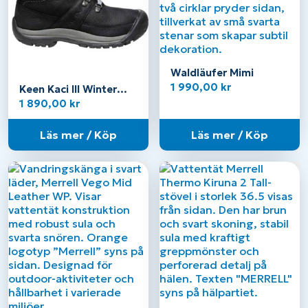
Waldläufer Mimi
1 990,00
kr
Keen Kaci III Winter
Mid Waterproof – Dam
1 890,00
kr
Läs mer / Köp
Läs mer / Köp