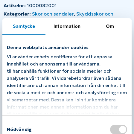
mängd
Artikelnr:
1000082001
Kategorier:
Skor och sandaler
,
Skyddsskor och
arbetsskor
Samtycke
Information
Om
Varumärke:
Monitor
Denna webbplats använder cookies
Beskrivning
Ytterligare information
Vi använder enhetsidentifierare för att anpassa
Beskrivning
innehållet och annonserna till användarna,
tillhandahålla funktioner för sociala medier och
Ortopedteknikern rekommenderar
analysera vår trafik. Vi vidarebefordrar även sådana
identifierare och annan information från din enhet till
Får du ont i fötter och kropp när du jobbar? Har du
de sociala medier och annons- och analysföretag som
svårt att hitta en skön och stabil skyddssko?
Monitor Gold Boa är en skyddssko med en
vi samarbetar med. Dessa kan i sin tur kombinera
dämpad mellansula och hög komfort. Gold Boa har
informationen med annan information som du har
även en stabil konstruktion i sulan som klarar tuffa
tillhandahållit eller som de har samlat in när du har
jobb och håller dig stabil under hela arbetspasset.
använt deras tjänster.
Ovandelen är i mikrofiber och är utrustad med
S
spiktrampskydd, aluminium-tåhätta och
Nödvändig
a