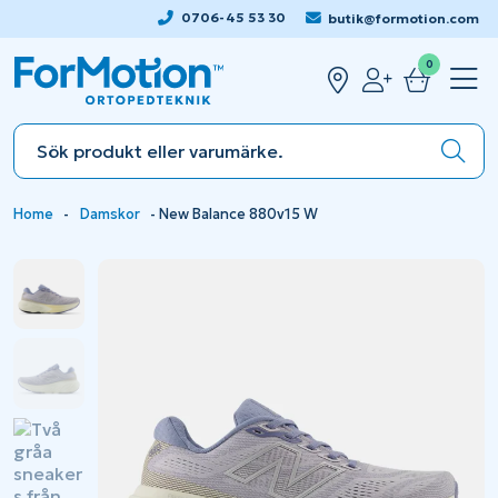
0706-45 53 30
butik@formotion.com
0
Home
-
Damskor
-
New Balance 880v15 W