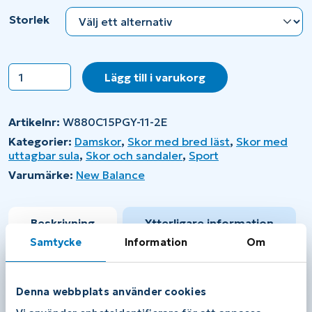
Storlek
New
Lägg till i varukorg
Balance
880v15
W
Artikelnr:
W880C15PGY-11-2E
mängd
Kategorier:
Damskor
,
Skor med bred läst
,
Skor med
uttagbar sula
,
Skor och sandaler
,
Sport
Varumärke:
New Balance
Beskrivning
Ytterligare information
Samtycke
Information
Om
Beskrivning
New
Balance
880v15 W
är
en
stabil
och
dämpad
Denna webbplats använder cookies
löparsko
för
dig
som
söker
komfort
vid
varje
steg