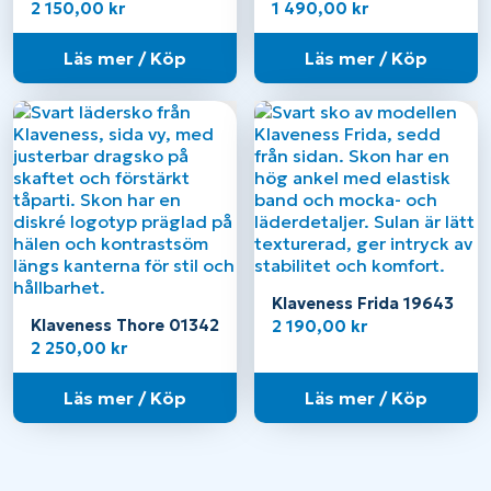
14602 – Dam
Unisex
2 150,00
kr
1 490,00
kr
Läs mer / Köp
Läs mer / Köp
Klaveness Frida 19643
Klaveness Thore 01342
2 190,00
kr
2 250,00
kr
Läs mer / Köp
Läs mer / Köp