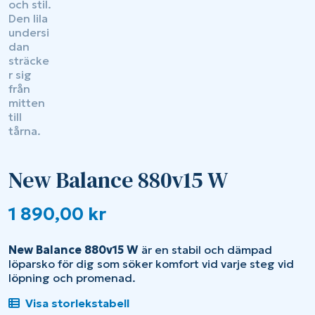
New Balance 880v15 W
1 890,00
kr
New
Balance
880v15 W
är
en
stabil
och
dämpad
löparsko
för
dig
som
söker
komfort
vid
varje
steg vid
löpning och promenad.
Visa storlekstabell