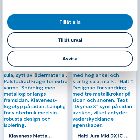
a
Passform: Extra bred(2E)
l
Drop: 6 mm
Stack height: 32 mm häl, 26 mm framfot
Tillåt alla
Vikt: 238 gram (US 8/EU39)
Tillåt urval
Relaterade produkter
Avvisa
Klaveness Mette
Halti Jura Mid DX IC –