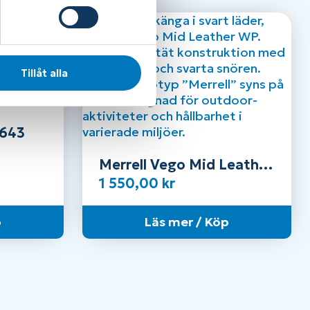
Tillåt alla
9643
Merrell Vego Mid Leather
Waterproof – Herr
1 550,00
kr
p
Läs mer / Köp