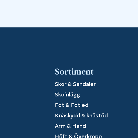
Sortiment
Skor & Sandaler
Skoinlägg
Fot & Fotled
Knäskydd & knästöd
Arm & Hand
Höft & Överkropp