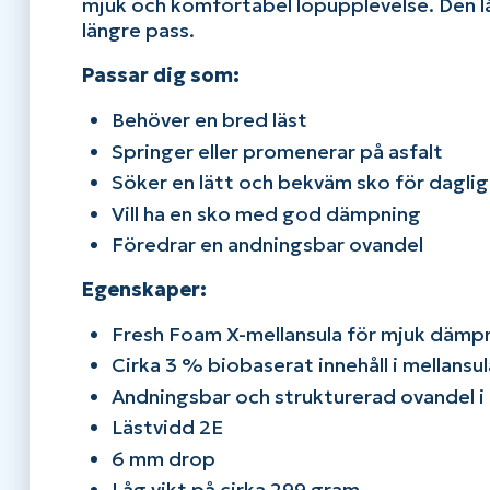
mjuk och komfortabel löpupplevelse. Den l
längre pass.
Passar dig som:
Behöver en bred läst
Springer eller promenerar på asfalt
Söker en lätt och bekväm sko för dagli
Vill ha en sko med god dämpning
Föredrar en andningsbar ovandel
Egenskaper:
Fresh Foam X-mellansula för mjuk dämp
Cirka 3 % biobaserat innehåll i mellansu
Andningsbar och strukturerad ovandel i
Lästvidd 2E
6 mm drop
Låg vikt på cirka 299 gram