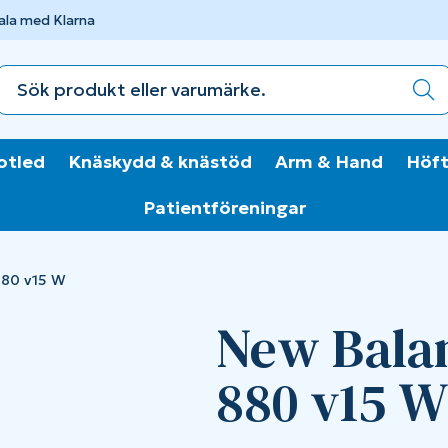
ala med Klarna
otled
Knäskydd & knästöd
Arm & Hand
Höft
Patientföreningar
880 v15 W
New Bala
880 v15 