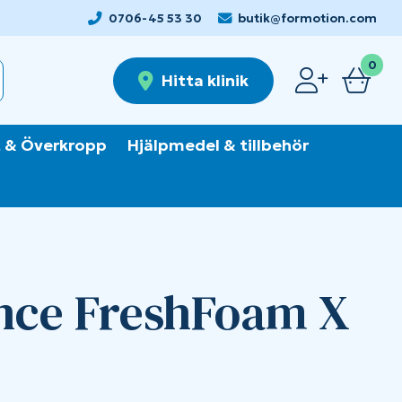
0706-45 53 30
butik@formotion.com
0
Hitta klinik
 & Överkropp
Hjälpmedel & tillbehör
nce FreshFoam X
W