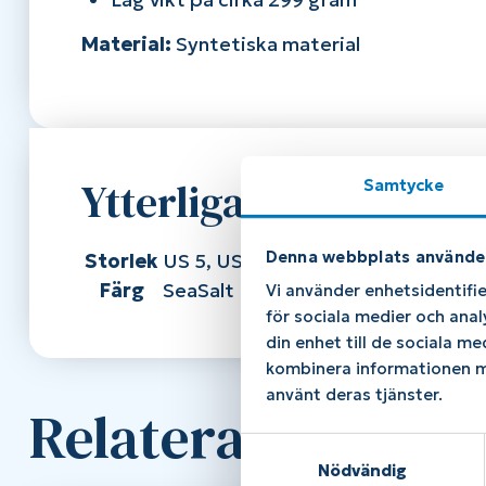
Material:
Syntetiska material
Ytterligare informat
Samtycke
Denna webbplats använde
Storlek
US 5, US 5,5, US 6, US 6,5, US 7, US
Färg
SeaSalt
Vi använder enhetsidentifie
för sociala medier och anal
din enhet till de sociala m
kombinera informationen me
använt deras tjänster.
Relaterade produ
S
Nödvändig
a