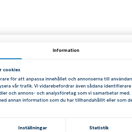
ion
Information
r cookies
 7,5, US 8, US 8,5, US 9, US 9,5, US 10, US 10,5
rare för att anpassa innehållet och annonserna till användarn
ysera vår trafik. Vi vidarebefordrar även sådana identifierar
edier och annons- och analysföretag som vi samarbetar med. D
d annan information som du har tillhandahållit eller som de
kter
Inställningar
Statistik