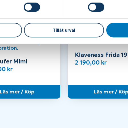
Tillåt urval
Klaveness Frida 1
ufer Mimi
2 190,00
kr
,00
kr
Läs mer / Köp
Läs mer / Kö