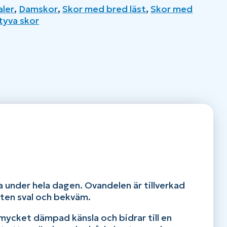
aler
,
Damskor
,
Skor med bred läst
,
Skor med
tyva skor
 under hela dagen. Ovandelen är tillverkad
oten sval och bekväm.
mycket dämpad känsla och bidrar till en