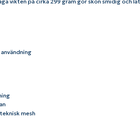
åga vikten på cirka 299 gram gör skon smidig och lä
g användning
ning
lan
 teknisk mesh