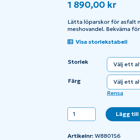
1 890,00
kr
Lätta löparskor för asfal
meshovandel. Bekväma för
Visa storlekstabell
Storlek
Färg
Rensa
New
Lägg till
Balance
FreshFoam
X
Artikelnr:
W8801S6
880