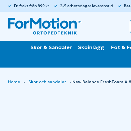
Fri frakt från 899 kr
2-5 arbetsdagar leveranstid
Bet
Skor & Sandaler
Skoinlägg
Fot & F
Home
-
Skor och sandaler
-
New Balance FreshFoam X 