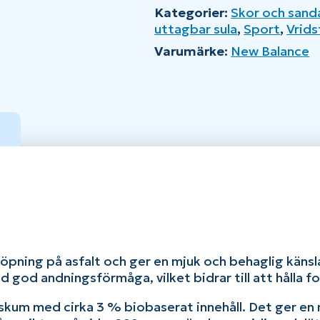
Kategorier:
Skor och sand
v15
uttagbar sula
,
Sport
,
Vrids
W
mängd
Varumärke:
New Balance
pning på asfalt och ger en mjuk och behaglig känsla
 god andningsförmåga, vilket bidrar till att hålla f
kum med cirka 3 % biobaserat innehåll. Det ger en 