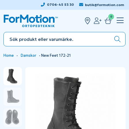
0706-45 53 30
butik@formotion.com
0
Home
-
Damskor
-
New Feet 172-21