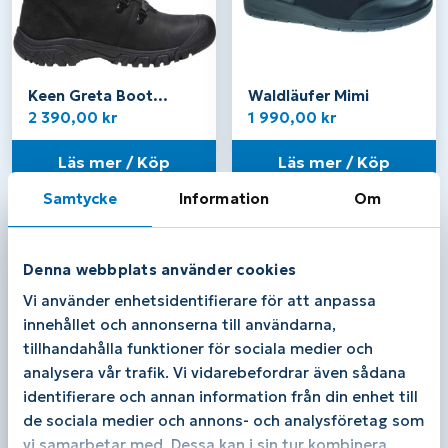
Keen Greta Boot
Waldläufer Mimi
Waterproof – Dam
2 390,00
kr
1 990,00
kr
Läs mer / Köp
Läs mer / Köp
Samtycke
Information
Om
Denna webbplats använder cookies
Vi använder enhetsidentifierare för att anpassa
innehållet och annonserna till användarna,
tillhandahålla funktioner för sociala medier och
analysera vår trafik. Vi vidarebefordrar även sådana
identifierare och annan information från din enhet till
de sociala medier och annons- och analysföretag som
Klaveness Frida 19643
vi samarbetar med. Dessa kan i sin tur kombinera