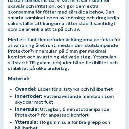
nästan sömlös insida, vilket minskar risken för
skavsår och irritation, och gör dem extra
skonsamma för fötter med särskilda behov. Den
smarta kombinationen av snörning och dragkedja
säkerställer att kängorna sitter stabilt samtidigt
som de är enkla att ta på och av.
Med ett tunt fleecefoder är kängorna perfekta för
användning året runt, medan den stötdämpande
Protektor®-innersulan på 6 mm ger maximal
komfort och avlastning vid varje steg. Yttersulan i
slitstarkt TR-gummi erbjuder både flexibilitet och
stabilitet på olika underlag.
Material:
Ovandel:
Läder för slitstyrka och hållbarhet
Innerfoder:
Vattenavvisande membran som
skyddar mot fukt
Innersula:
Uttagbar, 6 mm stötdämpande
Protektor® för anpassad komfort
Yttersula:
TR-gummisula för bra grepp och
hållbarhet