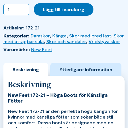
New
Lägg till i varukorg
Feet
172-
21
Artikelnr:
172-21
mängd
Kategorier:
Damskor
,
Känga
,
Skor med bred läst
,
Skor
med uttagbar sula
,
Skor och sandaler
,
Vridstyva skor
Varumärke:
New Feet
Beskrivning
Ytterligare information
Beskrivning
New Feet 172-21 – Höga Boots för Känsliga
Fötter
New Feet 172-21 är den perfekta höga kängan för
kvinnor med känsliga fötter som söker både stil
och komfort. Dessa boots är designade med en