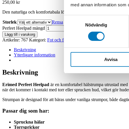
250,00
kr
med annan information som du 
Den naturliga och komfortabala lösningen för spruckna hälar.
Samtyckesval
Storlek
Rensa
Nödvändig
Perfeet Heelpad mängd
Lägg till i varukorg
Artikelnr:
767
Kategori:
Fot och fotled
Varumärke:
Erimed
Beskrivning
Ytterligare information
Avvisa
Beskrivning
Erimed Perfeet Heelpad
är en komfortabel hälstrumpa utrustad med e
när det kommer i kontakt med torr eller sprucken hud, vilket gör hude
Strumpan är designad för att bäras under vanliga strumpor, både dagtid oc
Passar dig som har:
Spruckna hälar
Torrsprickor