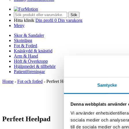
Sök
Hitta klinik
Din profil
0
Din varukorg
Meny
Skor & Sandaler
Skoinlägg
Fot & Fotled
Knäskydd & knästöd
Arm & Hand
Höft & Överkropp
Hjälpmedel & tillbehör
Patientföreningar
Home
-
Fot och fotled
-
Perfeet Heelpad
Samtycke
Denna webbplats använder 
Vi använder enhetsidentifierar
Perfeet Heelpad
sociala medier och analysera 
till de sociala medier och a