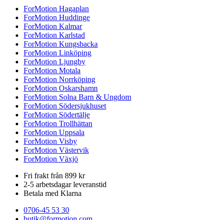
ForMotion Hagaplan
ForMotion Huddinge
ForMotion Kalmar
ForMotion Karlstad
ForMotion Kungsbacka
ForMotion Linköping
ForMotion Ljungby
ForMotion Motala
ForMotion Norrköping
ForMotion Oskarshamn
ForMotion Solna Barn & Ungdom
ForMotion Södersjukhuset
ForMotion Södertälje
ForMotion Trollhättan
ForMotion Uppsala
ForMotion Visby
ForMotion Västervik
ForMotion Växjö
Fri frakt från 899 kr
2-5 arbetsdagar leveranstid
Betala med Klarna
0706-45 53 30
butik@formotion.com