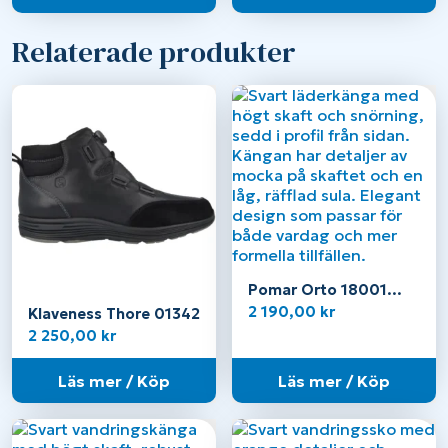
Relaterade produkter
Pomar Orto 18001
svart
2 190,00
kr
Klaveness Thore 01342
2 250,00
kr
Läs mer / Köp
Läs mer / Köp