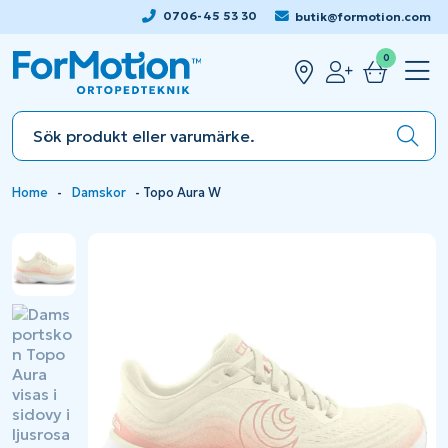
0706-45 53 30
butik@formotion.com
0
Home
-
Damskor
-
Topo Aura W