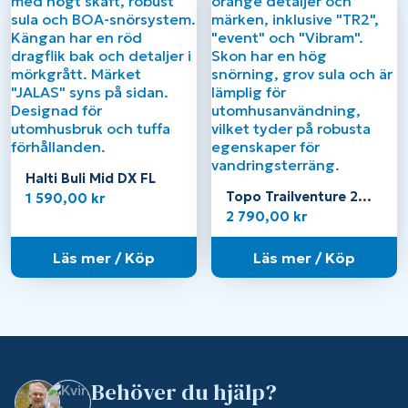
Halti Buli Mid DX FL
Topo Trailventure 2
1 590,00
kr
WP Herr
2 790,00
kr
Läs mer / Köp
Läs mer / Köp
Behöver du hjälp?