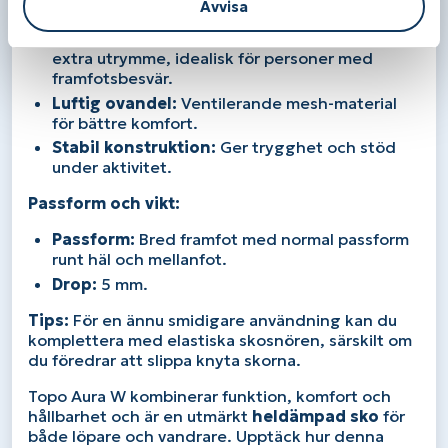
Avvisa
känsla för både promenad och löpning.
Bred framfot:
Anatomisk utformning som ger
extra utrymme, idealisk för personer med
framfotsbesvär.
Luftig ovandel:
Ventilerande mesh-material
för bättre komfort.
Stabil konstruktion:
Ger trygghet och stöd
under aktivitet.
Passform och vikt:
Passform:
Bred framfot med normal passform
runt häl och mellanfot.
Drop:
5 mm.
Tips:
För en ännu smidigare användning kan du
komplettera med elastiska skosnören, särskilt om
du föredrar att slippa knyta skorna.
Topo Aura W kombinerar funktion, komfort och
hållbarhet och är en utmärkt
heldämpad sko
för
både löpare och vandrare. Upptäck hur denna