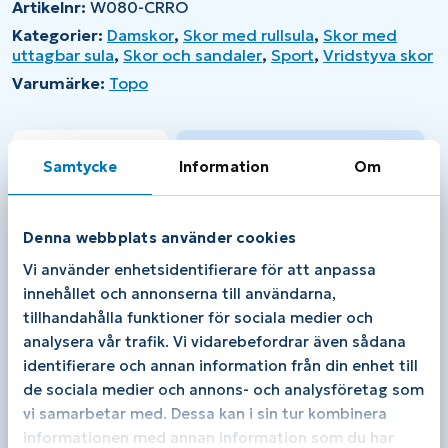
Artikelnr:
W080-CRRO
Kategorier:
Damskor
,
Skor med rullsula
,
Skor med
uttagbar sula
,
Skor och sandaler
,
Sport
,
Vridstyva skor
Varumärke:
Topo
Beskrivning
Ytterligare information
Samtycke
Information
Om
Beskrivning
Denna webbplats använder cookies
Topo Aura W – Heldämpad och fotriktig sko för
löpning och promenader
Vi använder enhetsidentifierare för att anpassa
innehållet och annonserna till användarna,
Topo Aura W är en fotriktig och
heldämpad
tillhandahålla funktioner för sociala medier och
sko
som passar perfekt för både löpning och
promenader. Med sin
bredare framfot,
analysera vår trafik. Vi vidarebefordrar även sådana
rullsula
och stabila passform runt häl och
identifierare och annan information från din enhet till
mellanfot är den idealisk för dig som behöver
de sociala medier och annons- och analysföretag som
extra utrymme för besvär som
Hallux
vi samarbetar med. Dessa kan i sin tur kombinera
Valgus
,
Mortons Neurom
eller andra
informationen med annan information som du har
framfotsproblem. Den anatomiska utformningen