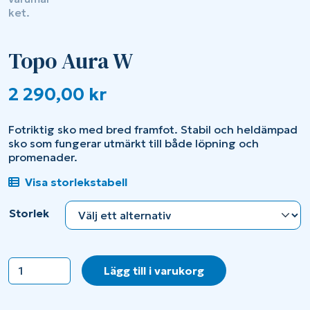
Topo Aura W
2 290,00
kr
Fotriktig sko med bred framfot. Stabil och heldämpad
sko som fungerar utmärkt till både löpning och
promenader.
Visa storlekstabell
Storlek
Topo
Lägg till i varukorg
Aura
W
mängd