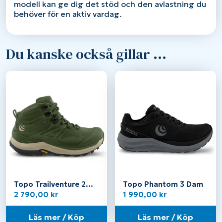
modell kan ge dig det stöd och den avlastning du
behöver för en aktiv vardag.
Du kanske också gillar …
Topo Trailventure 2
Topo Phantom 3 Dam
WP W
2 790,00
kr
1 990,00
kr
Läs mer / Köp
Läs mer / Köp