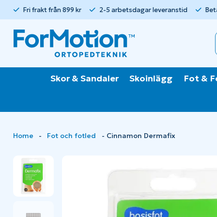
Fri frakt från 899 kr
2-5 arbetsdagar leveranstid
Bet
Skor & Sandaler
Skoinlägg
Fot & F
Home
-
Fot och fotled
-
Cinnamon Dermafix