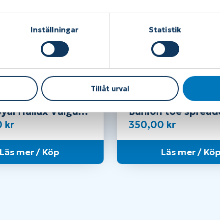
Inställningar
Statistik
Tillåt urval
yal Hallux Valgus-
Bunion toe spread
0
kr
350,00
kr
Läs mer / Köp
Läs mer / Kö