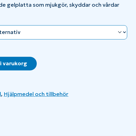
nde gelplatta som mjukgör, skyddar och vårdar
 i varukorg
d
,
Hjälpmedel och tillbehör