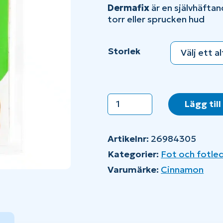
Dermafix
är en självhäfta
torr eller sprucken hud
Storlek
Cinnamon
Lägg till
Dermafix
mängd
Artikelnr:
26984305
Kategorier:
Fot och fotle
Varumärke:
Cinnamon