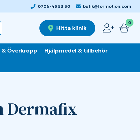
0706-45 53 30
butik@formotion.com
0
Hitta klinik
 & Överkropp
Hjälpmedel & tillbehör
 Dermafix