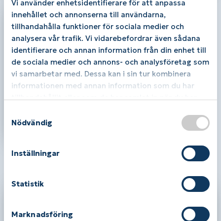
Vi använder enhetsidentifierare för att anpassa
innehållet och annonserna till användarna,
tillhandahålla funktioner för sociala medier och
analysera vår trafik. Vi vidarebefordrar även sådana
identifierare och annan information från din enhet till
de sociala medier och annons- och analysföretag som
vi samarbetar med. Dessa kan i sin tur kombinera
informationen med annan information som du har
tillhandahållit eller som de har samlat in när du har
Klaveness Naturform
använt deras tjänster.
S
1 550,00
kr
Nödvändig
a
Läs mer / Köp
m
t
Inställningar
y
Relaterade produkter
c
k
Statistik
e
s
Marknadsföring
v