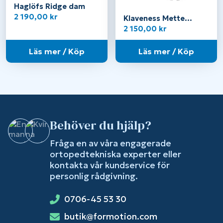
Haglöfs Ridge dam
2 190,00
kr
Klaveness Mette
14602 – Dam
2 150,00
kr
Läs mer / Köp
Läs mer / Köp
Behöver du hjälp?
Fråga en av våra engagerade
ortopedtekniska experter eller
kontakta vår kundservice för
personlig rådgivning.
0706-45 53 30
butik@formotion.com