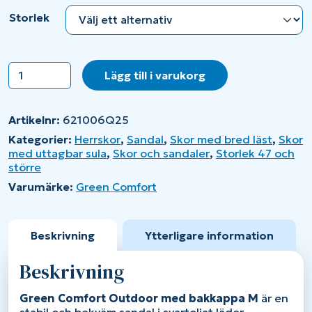
Storlek
Green
Lägg till i varukorg
Comfort
Outdoor
med
Artikelnr:
621006Q25
bakkappa
M
Kategorier:
Herrskor
,
Sandal
,
Skor med bred läst
,
Skor
mängd
med uttagbar sula
,
Skor och sandaler
,
Storlek 47 och
större
Varumärke:
Green Comfort
Beskrivning
Ytterligare information
Beskrivning
Green Comfort Outdoor med bakkappa M
är en