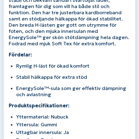
stabil och bekväm sandal i svartoljat läder,
framtagen för dig som vill ha både stil och
funktion. Den har tre justerbara kardborreband
samt en stödjande hälkappa för ökad stabilitet.
Den breda H-lästen ger gott om utrymme för
foten, och den mjuka innersulan med
EnergySole™ ger skön stötdämpning hela dagen.
Fodrad med mjuk Soft Tex för extra komfort.
Fördelar:
Rymlig H-läst för ökad komfort
Stabil hälkappa för extra stöd
EnergySole™-sula som ger effektiv dämpning
och avlastning
Produktspecifikationer:
Yttermaterial: Nubuck
Yttersula: Gummi
Uttagbar innersula: Ja