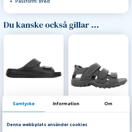
Passform: Bred
Du kanske också gillar …
Klaveness Naturform
Green Comfort
Samtycke
Information
Om
Outdoor med
1 550,00
kr
1 390,00
kr
bakkappa M
Läs mer / Köp
Läs mer / Köp
Denna webbplats använder cookies